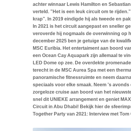
achter winnaar Lewis Hamilton en Sebastian V
verteld. ”Het is een leuk circuit om te rijde
krap”. In 2019 eindigde hij als tweede en pakt
In 2021 is het circuit aangepast en sneller 
veroverde hij nogmaals de overwinning op het
december 2025 ben je getuige van de kwalifi
MSC Euribia. Het entertaiment aan boord va
een Ocean Cay Aquapark zijn allemaal te vin
LED Dome op zee. De overdekte promenade bie
terecht in de MSC Aurea Spa met een thermaa
panoramische fitnessruimte en neem daarna 
speciaals voor elke smaak. Neem 's avonds d
zorgeloze cruise aan boord van het nieuwste
snel dit UNIEKE arrangement en geniet MAXim
Circuit in Abu Dhabi! Bekijk hier de sfeeri
Together Party van 2021: Interview met Tom