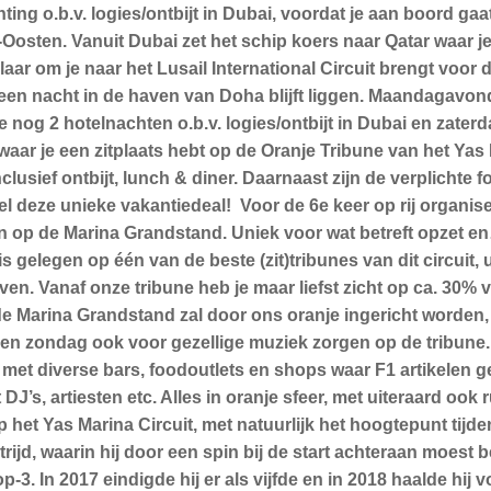
ting o.b.v. logies/ontbijt in Dubai, voordat je aan boord ga
Oosten. Vanuit Dubai zet het schip koers naar Qatar waar 
klaar om je naar het Lusail International Circuit brengt voor
een nacht in de haven van Doha blijft liggen. Maandagavond 
e nog 2 hotelnachten o.b.v. logies/ontbijt in Dubai en zat
 waar je een zitplaats hebt op de Oranje Tribune van het Ya
nclusief ontbijt, lunch & diner. Daarnaast zijn de verplichte
l deze unieke vakantiedeal! Voor de 6e keer op rij organi
en op de Marina Grandstand. Uniek voor wat betreft opzet en
 gelegen op één van de beste (zit)tribunes van dit circuit, u
n. Vanaf onze tribune heb je maar liefst zicht op ca. 30% v
 de Marina Grandstand zal door ons oranje ingericht worde
 en zondag ook voor gezellige muziek zorgen op de tribune.
 met diverse bars, foodoutlets en shops waar F1 artikelen 
’s, artiesten etc. Alles in oranje sfeer, met uiteraard ook 
p het Yas Marina Circuit, met natuurlijk het hoogtepunt tij
rijd, waarin hij door een spin bij de start achteraan moest
3. In 2017 eindigde hij er als vijfde en in 2018 haalde hij 