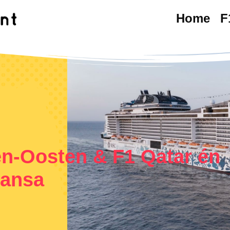
Home
F
en-Oosten & F1 Qatar én
hansa