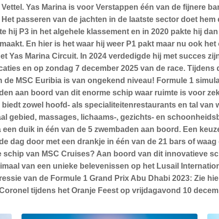
ettel. Yas Marina is voor Verstappen één van de fijnere ban
n.” Het passeren van de jachten in de laatste sector doet he
e hij P3 in het algehele klassement en in 2020 pakte hij dan 
gemaakt. En hier is het waar hij weer P1 pakt maar nu ook he
 Yas Marina Circuit. In 2024 verdedigde hij met succes zijn 
caties en op zondag 7 december 2025 van de race. Tijdens de
n de MSC Euribia is van ongekend niveau! Formule 1 simul
den aan boord van dit enorme schip waar ruimte is voor zek
dt zowel hoofd- als specialiteitenrestaurants en tal van w
l gebied, massages, lichaams-, gezichts- en schoonheidsbe
een duik in één van de 5 zwembaden aan boord. Een keuze 
e dag door met een drankje in één van de 21 bars of waag ee
 schip van MSC Cruises? Aan boord van dit innovatieve sch
aal van een unieke belevenissen op het Lusail Internationa
mpressie van de Formule 1 Grand Prix Abu Dhabi 2023: Zie hi
 Coronel tijdens het Oranje Feest op vrijdagavond 10 decem