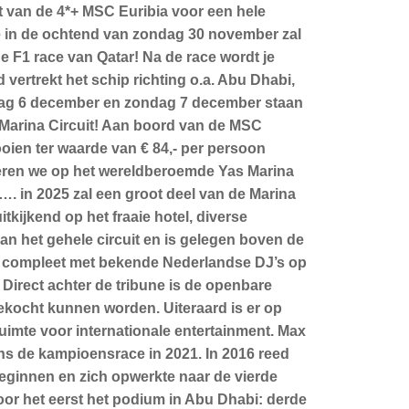
at van de 4*+ MSC Euribia voor een hele
je in de ochtend van zondag 30 november zal
 de F1 race van Qatar! Na de race wordt je
vertrekt het schip richting o.a. Abu Dhabi,
erdag 6 december en zondag 7 december staan
s Marina Circuit! Aan boord van de MSC
 fooien ter waarde van € 84,- per persoon
seren we op het wereldberoemde Yas Marina
…. in 2025 zal een groot deel van de Marina
itkijkend op het fraaie hotel, diverse
an het gehele circuit en is gelegen boven de
n, compleet met bekende Nederlandse DJ’s op
 Direct achter de tribune is de openbare
gekocht kunnen worden. Uiteraard is er op
ruimte voor internationale entertainment. Max
dens de kampioensrace in 2021. In 2016 reed
 beginnen en zich opwerkte naar de vierde
voor het eerst het podium in Abu Dhabi: derde