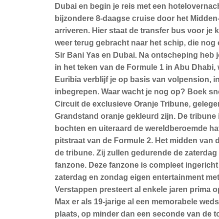
Dubai en begin je reis met een hotelovernach
bijzondere 8-daagse cruise door het Midden-
arriveren. Hier staat de transfer bus voor je 
weer terug gebracht naar het schip, die nog 
Sir Bani Yas en Dubai. Na ontscheping heb j
in het teken van de Formule 1 in Abu Dhabi,
Euribia verblijf je op basis van volpension, i
inbegrepen. Waar wacht je nog op? Boek sne
Circuit de exclusieve Oranje Tribune, geleg
Grandstand oranje gekleurd zijn. De tribune is
bochten en uiteraard de wereldberoemde have
pitstraat van de Formule 2. Het midden van
de tribune. Zij zullen gedurende de zaterdag
fanzone. Deze fanzone is compleet ingericht
zaterdag en zondag eigen entertainment met DJ
Verstappen presteert al enkele jaren prima o
Max er als 19-jarige al een memorabele wedst
plaats, op minder dan een seconde van de top-