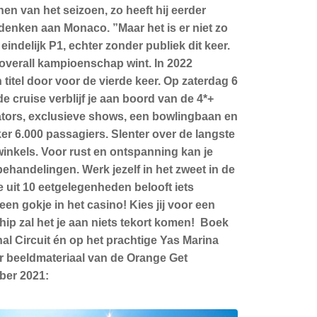
en van het seizoen, zo heeft hij eerder
m denken aan Monaco. ”Maar het is er niet zo
eindelijk P1, echter zonder publiek dit keer.
t overall kampioenschap wint. In 2022
titel door voor de vierde keer. Op zaterdag 6
 cruise verblijf je aan boord van de 4*+
ators, exclusieve shows, een bowlingbaan en
er 6.000 passagiers. Slenter over de langste
inkels. Voor rust en ontspanning kan je
handelingen. Werk jezelf in het zweet in de
uit 10 eetgelegenheden belooft iets
n gokje in het casino! Kies jij voor een
ip zal het je aan niets tekort komen! Boek
l Circuit én op het prachtige Yas Marina
er beeldmateriaal van de Orange Get
ber 2021: