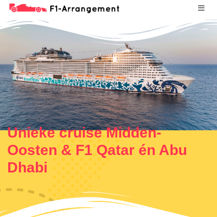
Unieke cruise Midden-
Oosten & F1 Qatar én Abu
Dhabi