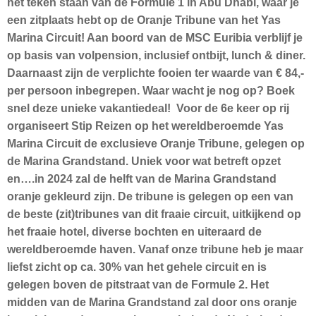
het teken staan van de Formule 1 in Abu Dhabi, waar je
een zitplaats hebt op de Oranje Tribune van het Yas
Marina Circuit! Aan boord van de MSC Euribia verblijf je
op basis van volpension, inclusief ontbijt, lunch & diner.
Daarnaast zijn de verplichte fooien ter waarde van € 84,-
per persoon inbegrepen. Waar wacht je nog op? Boek
snel deze unieke vakantiedeal! Voor de 6e keer op rij
organiseert Stip Reizen op het wereldberoemde Yas
Marina Circuit de exclusieve Oranje Tribune, gelegen op
de Marina Grandstand. Uniek voor wat betreft opzet
en….in 2024 zal de helft van de Marina Grandstand
oranje gekleurd zijn. De tribune is gelegen op een van
de beste (zit)tribunes van dit fraaie circuit, uitkijkend op
het fraaie hotel, diverse bochten en uiteraard de
wereldberoemde haven. Vanaf onze tribune heb je maar
liefst zicht op ca. 30% van het gehele circuit en is
gelegen boven de pitstraat van de Formule 2. Het
midden van de Marina Grandstand zal door ons oranje