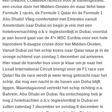
een UNIEKE COMBINATIEREIS voor je samengesteld:
een cruise door het Midden-Oosten én maar liefst twee
Formule 1 races, de Formule 1 Qatar én de Formule 1
Abu Dhabi! Vlieg comfortabel met Emirates vanuit
Amsterdam naar Dubai en begin je reis met een
hotelovernachting o.b.v. logies/ontbijt in Dubai, voordat
je aan boord gaat van de 4*+ MSC Euribia voor een hele
bijzondere 8-daagse cruise door het Midden-Oosten.
Vanuit Dubai zet het schip koers naar Qatar waar je in de
vroege ochtend van zondag 1 december zal arriveren.
Hier staat de transfer bus voor je klaar om je naar het
Lusail International Circuit brengt voor de F1 race van
Qatar! Na de race wordt je weer terug gebracht naar het
schip, die nog een nacht in de haven van Doha blijft
liggen. Maandagavond vertrekt het schip richting o.a.
Bahrein, Abu Dhabi en Dubai. Na ontscheping heb je
nog 2 hotelnachten o.b.v. logies/ontbijt in Dubai en
zullen zaterdag 7 december en zondag 8 december in