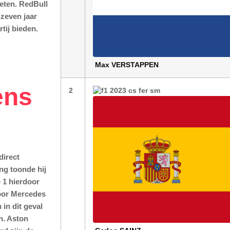
eten. RedBull
 zeven jaar
tij bieden.
Max
VERSTAPPEN
ens
2
direct
ng toonde hij
 1 hierdoor
door Mercedes
in dit geval
n. Aston