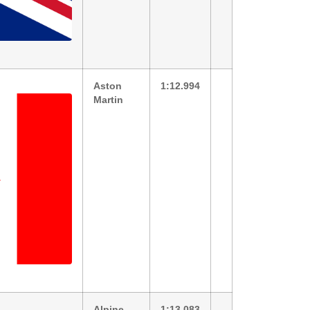
Aston
1:12.994
Martin
Alpine
1:13.083