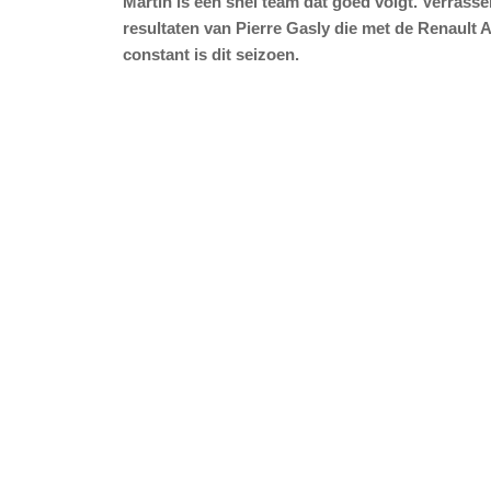
Martin is een snel team dat goed volgt. Verrasse
resultaten van Pierre Gasly die met de Renault A
constant is dit seizoen.