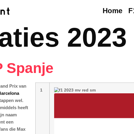
Home
F
aties 2023
P Spanje
rand Prix van
1
Barcelona
tappen wel.
nmiddels heeft
ijn naam
ent een
 fans die Max