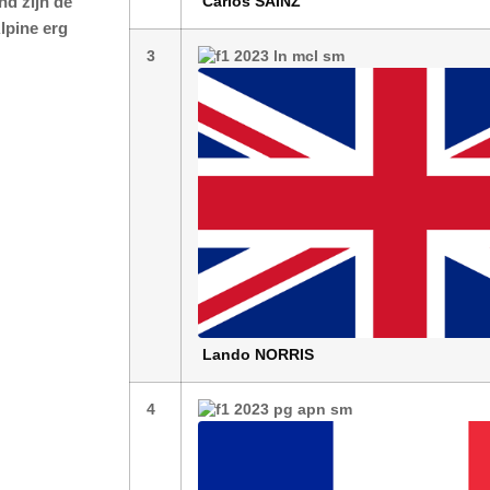
nd zijn de
Carlos
SAINZ
lpine erg
3
Lando
NORRIS
4