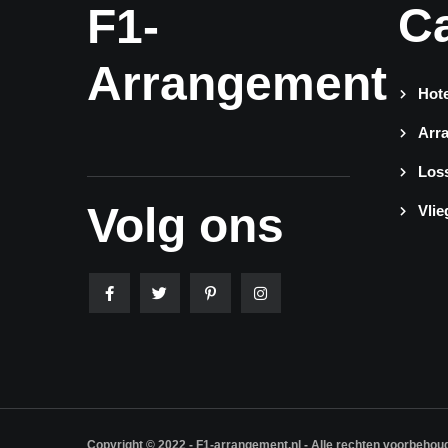
C
F1-
Arrangement
Hote
Arr
Loss
Volg ons
Vlie
Copyright © 2022 - F1-arrangement.nl - Alle rechten voorbehou