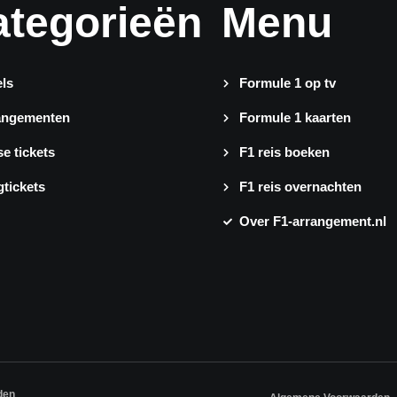
ategorieën
Menu
ls
Formule 1 op tv
angementen
Formule 1 kaarten
e tickets
F1 reis boeken
gtickets
F1 reis overnachten
Over F1-arrangement.nl
den