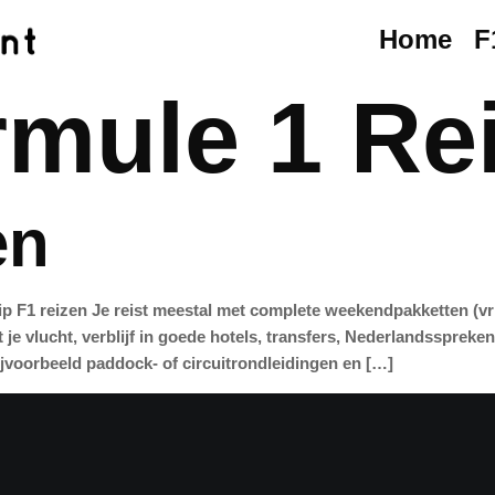
Home
F
rmule 1 Re
en
 F1 reizen Je reist meestal met complete weekendpakketten (vri
 je vlucht, verblijf in goede hotels, transfers, Nederlandsspreke
 bijvoorbeeld paddock- of circuitrondleidingen en […]