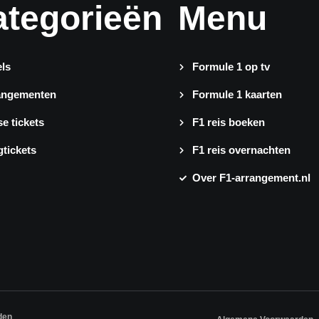
ategorieën
Menu
ls
Formule 1 op tv
angementen
Formule 1 kaarten
e tickets
F1 reis boeken
gtickets
F1 reis overnachten
Over F1-arrangement.nl
den