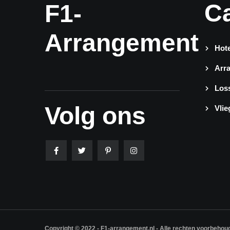
C
F1-
Arrangement
Hote
Arr
Loss
Volg ons
Vlie
Copyright © 2022 - F1-arrangement.nl - Alle rechten voorbehou